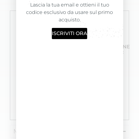
Lascia la tua email e ottieni il tuo
codice esclusivo da usare sul primo
acquisto.
ISCRIVITI ORA
FORMULATO
PRODOTTO
LA
E
FORMULATO
CONFEZIONE
PRODOTTO
PER
CONTIENE:
INTERNAMENTE
12/15
1 Schiuma
NEI
APPLICAZIONI
Color
NOSTRI
Activator
LABORATORI
60ml; 1
Shampoo
Fix Color
30ml; 1
Spazzola; 2
Paia di
guanti
Modo d'uso