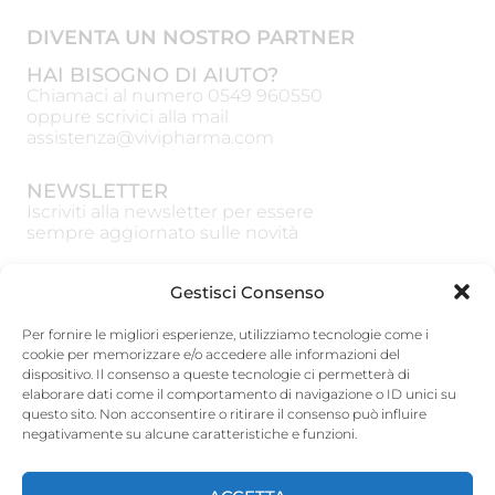
DIVENTA UN NOSTRO PARTNER
HAI BISOGNO DI AIUTO?
Chiamaci al numero
0549 960550
oppure scrivici alla mail
assistenza@vivipharma.com
NEWSLETTER
Iscriviti alla newsletter per essere
sempre aggiornato sulle novità
Gestisci Consenso
Per fornire le migliori esperienze, utilizziamo tecnologie come i
cookie per memorizzare e/o accedere alle informazioni del
ISCRIVITI
dispositivo. Il consenso a queste tecnologie ci permetterà di
elaborare dati come il comportamento di navigazione o ID unici su
Vivipharma Spa
questo sito. Non acconsentire o ritirare il consenso può influire
Via Guardia del Consiglio 15, 47891 Galazzano
negativamente su alcune caratteristiche e funzioni.
(RSM)
tel:
0549 960550
– Fax: 0549 900248
www.vivipharmagroup.com