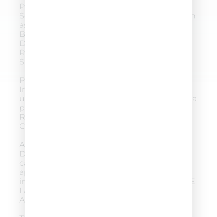
PREPARAZIONE
Se vestiti proteggere gli abiti appoggiando un
asciugamano scuro sulle spalle. AGITARE
BENE COLOR ACTIVATOR FOAM PRIMA
DELL’USO. PER IL PRIMO UTILIZZO
ROMPERE IL SIGILLO DI GARANZIA
SPINGENDO LA PUNTA DELL’EROGATORE.
PREPARAZIONE APPLICAZIONE
Indossare i guanti in dotazione ed erogare
una piccola quantità di prodotto sulla spazzola
per poi procedere all’applicazione. PER
RIUTILIZZARE I GUANTI SCIACQUARLI CON
CURA.
APPLICAZIONE
Distribuire il prodotto uniformemente sui
capelli asciutti. La schiuma può essere
applicata su tutti i capelli o solo sulle zone
interessate. AL TERMINE DELL’APPLICAZIONE
LAVARE LA SPAZZOLA IN DOTAZIONE CON
ABBONDANTE ACQUA.