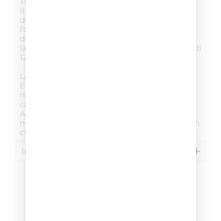
TEMPO DI POSA
Il prodotto raggiunge un risultato ottimale
dopo 10 minuti di posa. A contatto con
l’ossigeno presente nell’aria la schiuma
diventa progressivamente più scura. Non
lasciare il prodotto in posa sui capelli per più di
12 minuti.
LAVAGGIO
Emulsionare con un po’ d’acqua. In doccia
risciacquare abbondantemente con acqua
calda fino a che l’acqua non diventa limpida.
Applicare FIX COLOR SHAMPOO e
massaggiare delicatamente. Risciacquare con
cura e asciugare.
Ingredienti