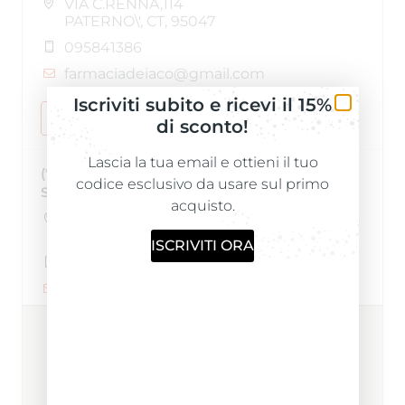
VIA C.RENNA,114
PATERNO\', CT, 95047
095841386
farmaciadeiaco@gmail.com
Iscriviti subito e ricevi il 15%
Sito web
di sconto!
Lascia la tua email e ottieni il tuo
(*)ANTICA FARMACIA DIANA del Dr. Damioli
codice esclusivo da usare sul primo
Silvio
acquisto.
P.ZZA G. OBERDAN, 4
MILANO, MI, 20129
ISCRIVITI ORA
0229400005
anticafarmaciadiana@gmail.com
Sito web
(*)FARMACIA D.ssa ANNA GIARDINA