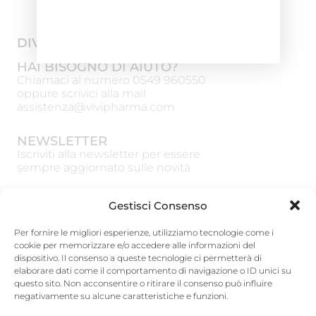
P.ZZA UMBERTO I, 16
MEZZOJUSO, PA, 90030
DIVENTA UN NOSTRO PARTNER
0918203302
HAI BISOGNO DI AIUTO?
vittoriolobrutto1@gmail.com
Chiamaci al numero
0549 960550
oppure scrivici alla mail
Sito web
assistenza@vivipharma.com
NEWSLETTER
(*)FARMACIA VOLPE D.ssa MARIA CONCETTA
Iscriviti alla newsletter per essere
VIA ROMA, 43
sempre aggiornato sulle novità
MAZZARINO, CL, 93013
0934382419
Gestisci Consenso
farmaciavolpemz@gmail.com
Per fornire le migliori esperienze, utilizziamo tecnologie come i
cookie per memorizzare e/o accedere alle informazioni del
ISCRIVITI
Sito web
dispositivo. Il consenso a queste tecnologie ci permetterà di
elaborare dati come il comportamento di navigazione o ID unici su
Vivipharma Spa
questo sito. Non acconsentire o ritirare il consenso può influire
Via Guardia del Consiglio 15, 47891 Galazzano
negativamente su alcune caratteristiche e funzioni.
(*)ZEA UNIVERSE SRL
(RSM)
tel:
0549 960550
– Fax: 0549 900248