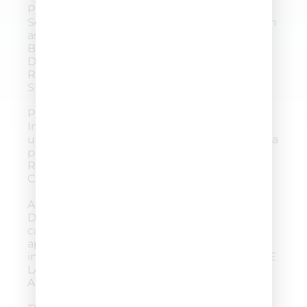
PREPARAZIONE
Se vestiti proteggere gli abiti appoggiando un
asciugamano scuro sulle spalle. AGITARE
BENE COLOR ACTIVATOR FOAM PRIMA
DELL’USO. PER IL PRIMO UTILIZZO
ROMPERE IL SIGILLO DI GARANZIA
SPINGENDO LA PUNTA DELL’EROGATORE.
PREPARAZIONE APPLICAZIONE
Indossare i guanti in dotazione ed erogare
una piccola quantità di prodotto sulla spazzola
per poi procedere all’applicazione. PER
RIUTILIZZARE I GUANTI SCIACQUARLI CON
CURA.
APPLICAZIONE
Distribuire il prodotto uniformemente sui
capelli asciutti. La schiuma può essere
applicata su tutti i capelli o solo sulle zone
interessate. AL TERMINE DELL’APPLICAZIONE
LAVARE LA SPAZZOLA IN DOTAZIONE CON
ABBONDANTE ACQUA.