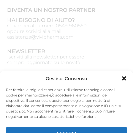
DIVENTA UN NOSTRO PARTNER
HAI BISOGNO DI AIUTO?
Chiamaci al numero
0549 960550
oppure scrivici alla mail
assistenza@vivipharma.com
NEWSLETTER
Iscriviti alla newsletter per essere
sempre aggiornato sulle novità
Gestisci Consenso
Per fornire le migliori esperienze, utilizziamo tecnologie come i
cookie per memorizzare e/o accedere alle informazioni del
ISCRIVITI
dispositivo. Il consenso a queste tecnologie ci permetterà di
elaborare dati come il comportamento di navigazione o ID unici su
Vivipharma Spa
questo sito. Non acconsentire o ritirare il consenso può influire
Via Guardia del Consiglio 15, 47891 Galazzano
negativamente su alcune caratteristiche e funzioni.
(RSM)
tel:
0549 960550
– Fax: 0549 900248
www.vivipharmagroup.com