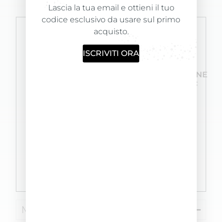
Lascia la tua email e ottieni il tuo
codice esclusivo da usare sul primo
acquisto.
ISCRIVITI ORA
FORMULATO
PRODOTTO
LA
E
FORMULATO
CONFEZIONE
PRODOTTO
PER
CONTIENE:
INTERNAMENTE
12/15
1 Schiuma
NEI
APPLICAZIONI
Color
NOSTRI
Activator
LABORATORI
60ml; 1
Shampoo
Fix Color
30ml; 1
Spazzola; 2
Paia di
guanti
Modo d'uso