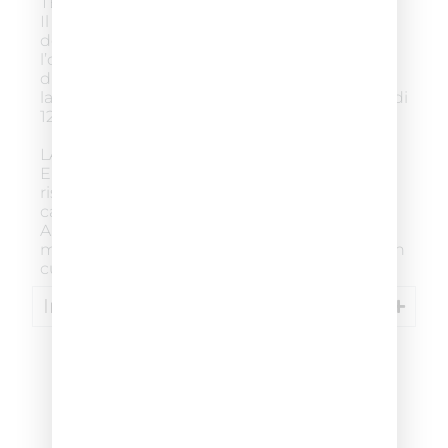
TEMPO DI POSA
Il prodotto raggiunge un risultato ottimale
dopo 10 minuti di posa. A contatto con
l’ossigeno presente nell’aria la schiuma
diventa progressivamente più scura. Non
lasciare il prodotto in posa sui capelli per più di
12 minuti.
LAVAGGIO
Emulsionare con un po’ d’acqua. In doccia
risciacquare abbondantemente con acqua
calda fino a che l’acqua non diventa limpida.
Applicare FIX COLOR SHAMPOO e
massaggiare delicatamente. Risciacquare con
cura e asciugare.
Ingredienti