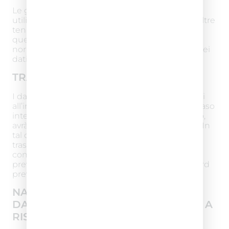
Le garantiamo che gli stessi non possono
utilizzare gli stessi dati per altri scopi e sono inoltre
tenuti a trattare i dati personali in conformità a
questa Informativa sulla privacy, e ai sensi delle
normative applicabili in materia di protezione dei
dati personali. I Suoi dati non saranno diffusi.
TRASFERIMENTO DEI DATI
I dati personali sono conservati su server ubicati
all’interno dell’Unione Europea. Resta in ogni caso
inteso che il Titolare, ove si rendesse necessario,
avrà facoltà di spostare i server anche extra-UE. In
tal caso, il Titolare assicura sin d’ora che il
trasferimento dei dati extra-UE avverrà in
conformità alle disposizioni di legge applicabili,
previa stipula delle clausole contrattuali standard
previste dalla Commissione Europea.
NATURA DEL CONFERIMENTO DEI
DATI E CONSEGUENZE DEL RIFIUTO A
RISPONDERE