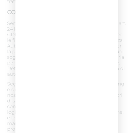
trattamento e/o amministratori di sistema;
COMUNICAZIONE DEI DATI
Senza la necessità di un espresso consenso (ex art.
24 lett. a), b), d) Codice Privacy e art. 6 lett. b) e c)
GDPR), il Titolare potrà comunicare i Suoi dati per
le finalità di cui all’art. 2.A) a Organismi di vigilanza,
Autorità giudiziarie, a società di assicurazione per
la prestazione di servizi assicurativi, nonché a quei
soggetti ai quali la comunicazione sia obbligatoria
per legge per l’espletamento delle finalità dette.
Detti soggetti tratteranno i dati nella loro qualità di
autonomi titolari del trattamento.
Segnaliamo inoltre che per le finalità di marketing
e di invio di comunicazioni volte a migliorare la
nostra offerta on-line ci avvaliamo di Terzi fornitori
di servizi affinché svolgano attività per nostro
conto. Tra questi rientrano le piattaforme
logistiche per le attività di spedizione e consegna,
e le piattaforme di email marketing e social
marketing per le attività di comunicazione
promozionale.