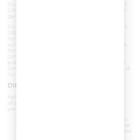
Il conferimento dei dati per le finalità di cui all’art.
2.A) è obbligatorio. In loro assenza, non potremo
garantirLe i Servizi dell’art. 2.A).
Il conferimento dei dati per le finalità di cui all’art.
2.B) è invece facoltativo. Può quindi decidere di
non conferire alcun dato o di negare
successivamente la possibilità di trattare dati già
forniti: in tal caso, non potrà ricevere newsletter,
comunicazioni commerciali e materiale
pubblicitario inerenti ai Servizi offerti dal Titolare.
Continuerà comunque ad avere diritto ai Servizi di
cui all’art. 2.A).
DIRITTI DELL’INTERESSATO
Nella Sua qualità di interessato, ha i diritti di cui
all’art. 7 Codice Privacy e art. 15 GDPR e
precisamente i diritti di:
ottenere la conferma dell’esistenza o meno
di dati personali che La riguardano, anche se
non ancora registrati, e la loro comunicazione
in forma intelligibile;