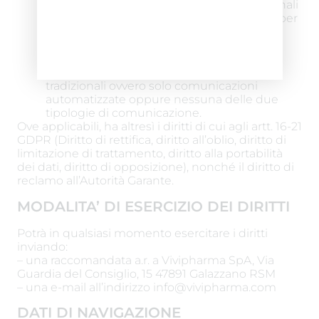
automatizzate si estende a quelle tradizionali
e che comunque resta salva la possibilità per
l’interessato di esercitare il diritto di
opposizione anche solo in parte. Pertanto,
l’interessato può decidere di ricevere solo
comunicazioni mediante modalità
tradizionali ovvero solo comunicazioni
automatizzate oppure nessuna delle due
tipologie di comunicazione.
Ove applicabili, ha altresì i diritti di cui agli artt. 16-21
GDPR (Diritto di rettifica, diritto all’oblio, diritto di
limitazione di trattamento, diritto alla portabilità
dei dati, diritto di opposizione), nonché il diritto di
reclamo all’Autorità Garante.
MODALITA’ DI ESERCIZIO DEI DIRITTI
Potrà in qualsiasi momento esercitare i diritti
inviando:
– una raccomandata a.r. a Vivipharma SpA, Via
Guardia del Consiglio, 15 47891 Galazzano RSM
– una e-mail all’indirizzo info@vivipharma.com
DATI DI NAVIGAZIONE