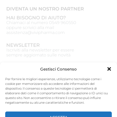
DIVENTA UN NOSTRO PARTNER
HAI BISOGNO DI AIUTO?
Chiamaci al numero
0549 960550
oppure scrivici alla mail
assistenza@vivipharma.com
NEWSLETTER
Iscriviti alla newsletter per essere
sempre aggiornato sulle novità
Gestisci Consenso
Per fornire le migliori esperienze, utilizziamo tecnologie come i
cookie per memorizzare e/o accedere alle informazioni del
ISCRIVITI
dispositivo. Il consenso a queste tecnologie ci permetterà di
elaborare dati come il comportamento di navigazione o ID unici su
Vivipharma Spa
questo sito. Non acconsentire o ritirare il consenso può influire
Via Guardia del Consiglio 15, 47891 Galazzano
negativamente su alcune caratteristiche e funzioni.
(RSM)
tel:
0549 960550
– Fax: 0549 900248
www.vivipharmagroup.com