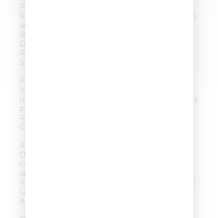
PREPARAZIONE
Se vestiti proteggere gli abiti appoggiando un
asciugamano scuro sulle spalle. AGITARE
BENE COLOR ACTIVATOR FOAM PRIMA
DELL’USO. PER IL PRIMO UTILIZZO
ROMPERE IL SIGILLO DI GARANZIA
SPINGENDO LA PUNTA DELL’EROGATORE.
PREPARAZIONE APPLICAZIONE
Indossare i guanti in dotazione ed erogare
una piccola quantità di prodotto sulla spazzola
per poi procedere all’applicazione. PER
RIUTILIZZARE I GUANTI SCIACQUARLI CON
CURA.
APPLICAZIONE
Distribuire il prodotto uniformemente sui
capelli asciutti. La schiuma può essere
applicata su tutti i capelli o solo sulle zone
interessate. AL TERMINE DELL’APPLICAZIONE
LAVARE LA SPAZZOLA IN DOTAZIONE CON
ABBONDANTE ACQUA.