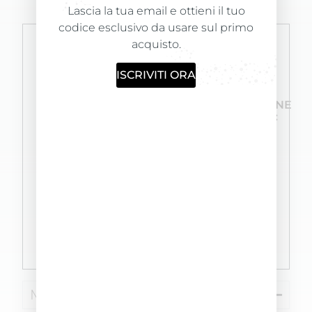
Lascia la tua email e ottieni il tuo
codice esclusivo da usare sul primo
acquisto.
ISCRIVITI ORA
FORMULATO
PRODOTTO
LA
E
FORMULATO
CONFEZIONE
PRODOTTO
PER
CONTIENE:
INTERNAMENTE
12/15
1 Schiuma
NEI
APPLICAZIONI
Color
NOSTRI
Activator
LABORATORI
60ml; 1
Shampoo
Fix Color
30ml; 1
Spazzola; 2
Paia di
guanti
Modo d'uso