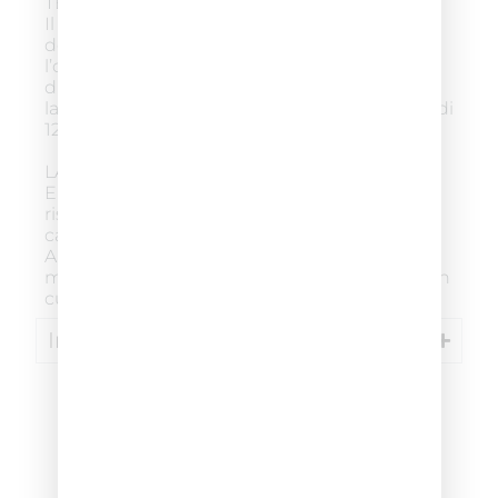
TEMPO DI POSA
Il prodotto raggiunge un risultato ottimale
dopo 10 minuti di posa. A contatto con
l’ossigeno presente nell’aria la schiuma
diventa progressivamente più scura. Non
lasciare il prodotto in posa sui capelli per più di
12 minuti.
LAVAGGIO
Emulsionare con un po’ d’acqua. In doccia
risciacquare abbondantemente con acqua
calda fino a che l’acqua non diventa limpida.
Applicare FIX COLOR SHAMPOO e
massaggiare delicatamente. Risciacquare con
cura e asciugare.
Ingredienti