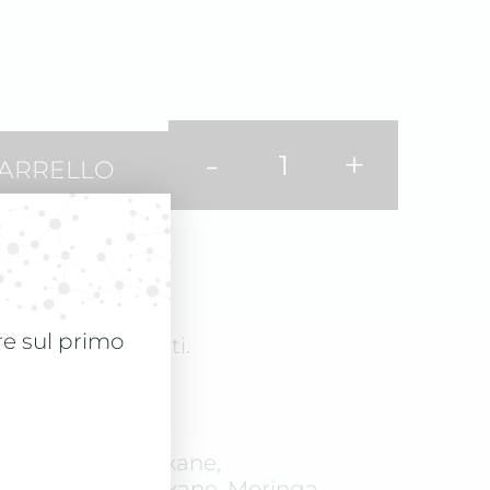
-
+
CARRELLO
are sul primo
bagnati o asciutti.
e. Non unge.
 Cyclopentasiloxane,
examethyldisiloxane, Moringa