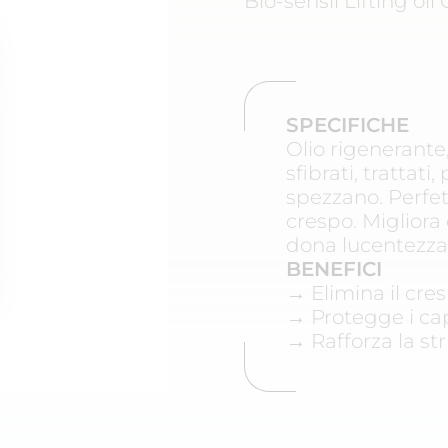
Bio-sensil Lifting oil
SPECIFICHE
Olio rigenerante, 
sfibrati, trattati
spezzano. Perfe
crespo. Migliora 
dona lucentezza
BENEFICI
→ Elimina il cre
→ Protegge i cap
→ Rafforza la st