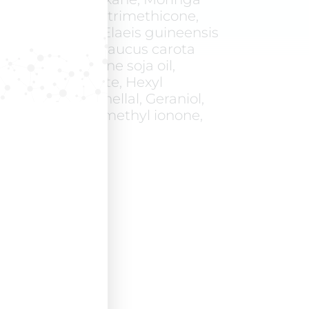
eed oil, Phenyl trimethicone,
modimethicone, Elaeis guineensis
ne, Tocopherol, Daucus carota
ct, Parfum, Glycine soja oil,
e, Benzyl benzoate, Hexyl
l, Hydroxycitronellal, Geraniol,
ellol, Alpha-isomethyl ionone,