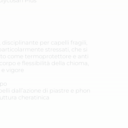
 Glycosan Plus
disciplinante per capelli fragili,
, particolarmente stressati, che si
tto come termoprotettore e anti
corpo e flessibilità della chioma,
 e vigore
spo
elli dall’azione di piastre e phon
ruttura cheratinica