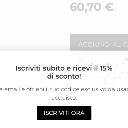
60,70
€
AGGIUNGI AL 
Iscriviti subito e ricevi il 15%
di sconto!
MODO D'USO
a email e ottieni il tuo codice esclusivo da us
Usare su capelli 
Non risciacquar
acquisto.
ISCRIVITI ORA
INGREDIENTI
Cyclomethicone,
Dimethiconol, H