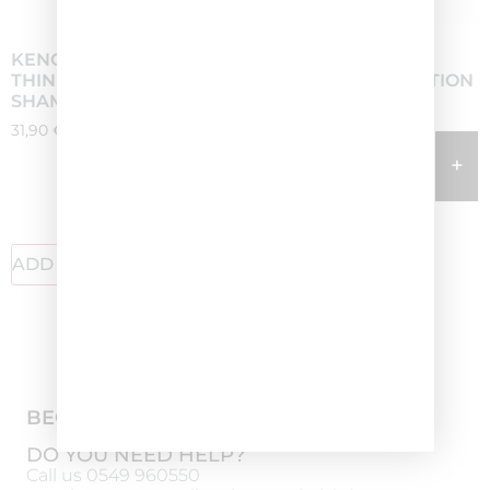
KENOGEN WOMAN
KENOGEN MAN
THINNING PREVENTION
THINNING PREVENTION
SHAMPOO
157,00
€
31,90
€
-
+
-
+
ADD TO CART
ADD TO CART
BECOME OUR PARTNER
DO YOU NEED HELP?
Call us
0549 960550