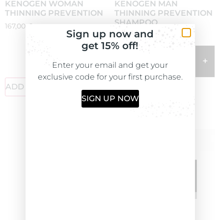
KENOGEN WOMAN
KENOGEN MAN
THINNING PREVENTION
THINNING PREVENTION
SHAMPOO
167,00
€
Sign up now and
29,90
€
get 15% off!
-
+
-
+
Enter your email and get your
exclusive code for your first purchase.
ADD TO CART
ADD TO CART
SIGN UP NOW