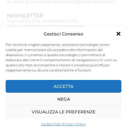
or write at our email
assistenza@vivipharma.com
NEWSLETTER
Sign up for the newsletter to be
always updated on the latest news
Gestisci Consenso
Per fornire le migliori esperienze, utilizziamo tecnologie come i
cookie per memorizzare e/o accedere alle informazioni del
dispositivo. Il consenso a queste tecnologie ci permetterà di
SUBSCRIBE
elaborare dati come il comportamento di navigazione o ID unici su
questo sito. Non acconsentire o ritirare il consenso può influire
Vivipharma Spa
negativamente su alcune caratteristiche e funzioni.
Via Guardia del Consiglio 15, 47891 Galazzano
(RSM)
phone:
0549 960550
– Fax: 0549 900248
ACCETTA
www.vivipharmagroup.com
NEGA
Terms and Conditions
Privacy Policy
VISUALIZZA LE PREFERENZE
Cookie Policy
Cookie Policy
Privacy Policy