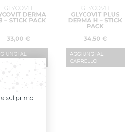
GLYCOVIT
GLYCOVIT
YCOVIT DERMA
GLYCOVIT PLUS
3 – STICK PACK
DERMA H – STICK
PACK
33,00
€
34,50
€
GIUNGI AL
AGGIUNGI AL
RRELLO
CARRELLO
are sul primo