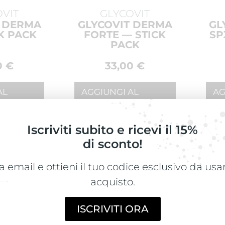
OVIT
GLYCOVIT
T DERMA
GLYCOVIT DERMA
GL
K PACK
FORTE — STICK
SP
PACK
0
€
33,00
€
AL
AGGIUNGI AL
AG
CARRELLO
CA
Iscriviti subito e ricevi il 15%
di sconto!
a email e ottieni il tuo codice esclusivo da us
acquisto.
ISCRIVITI ORA