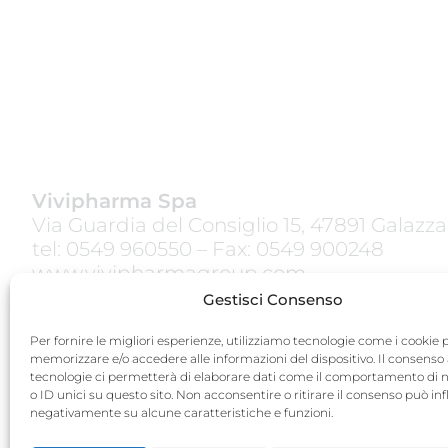
Vivipharma Spa
Via Guardia del Consiglio 15, 47891 Galazz
tel:
0549 960550
– Fax: 0549 900248
www.vivipharmagroup.com
Gestisci Consenso
Termini e Condizioni
Privacy Policy
Per fornire le migliori esperienze, utilizziamo tecnologie come i cookie 
memorizzare e/o accedere alle informazioni del dispositivo. Il consenso
Cookie Policy
tecnologie ci permetterà di elaborare dati come il comportamento di 
o ID unici su questo sito. Non acconsentire o ritirare il consenso può inf
Quality Policy
negativamente su alcune caratteristiche e funzioni.