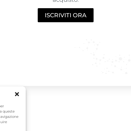
ISCRIVITI ORA
ano (RSM)
per
 a queste
navigazione
luire