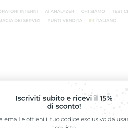
ORATORI INTERNI
AI ANALYZER
CHI SIAMO
TEST C
ACIA DEI SERVIZI
PUNTI VENDITA
ITALIANO
HAI BISOGNO DI AIUTO?
Iscriviti subito e ricevi il 15%
Chiamaci al numero
0549 960550
di sconto!
oppure scrivici alla mail
assistenza@vivipharma.com
a email e ottieni il tuo codice esclusivo da us
acquisto.