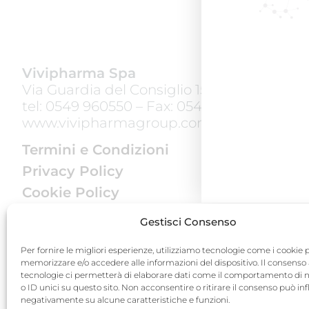
Vivipharma Spa
Via Guardia del Consiglio 15, 47891 Galazz
tel:
0549 960550
– Fax: 0549 900248
www.vivipharmagroup.com
Termini e Condizioni
Privacy Policy
Cookie Policy
Quality Policy
Gestisci Consenso
Per fornire le migliori esperienze, utilizziamo tecnologie come i cookie 
memorizzare e/o accedere alle informazioni del dispositivo. Il consenso
tecnologie ci permetterà di elaborare dati come il comportamento di 
o ID unici su questo sito. Non acconsentire o ritirare il consenso può inf
negativamente su alcune caratteristiche e funzioni.