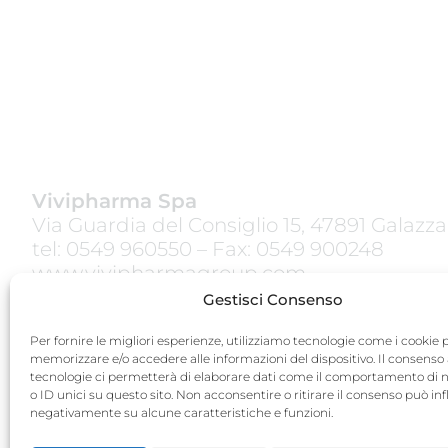
Vivipharma Spa
Via Guardia del Consiglio 15, 47891 Galazz
tel:
0549 960550
– Fax: 0549 900248
www.vivipharmagroup.com
Gestisci Consenso
Termini e Condizioni
Privacy Policy
Per fornire le migliori esperienze, utilizziamo tecnologie come i cookie 
memorizzare e/o accedere alle informazioni del dispositivo. Il consenso
Cookie Policy
tecnologie ci permetterà di elaborare dati come il comportamento di 
o ID unici su questo sito. Non acconsentire o ritirare il consenso può inf
Quality Policy
negativamente su alcune caratteristiche e funzioni.