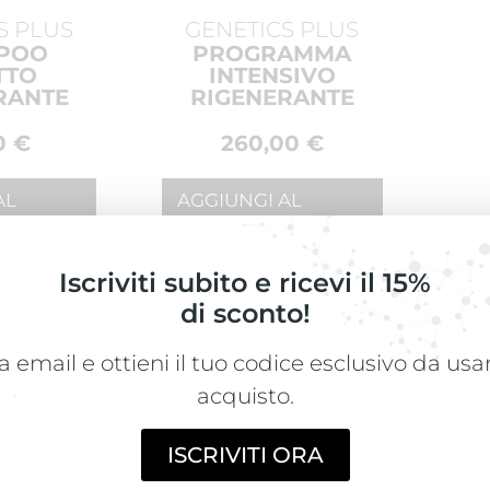
S PLUS
GENETICS PLUS
POO
PROGRAMMA
TTO
INTENSIVO
RANTE
RIGENERANTE
CON CELLULE
STAMINALI – FIALE
0
€
260,00
€
E LOZIONE
AL
AGGIUNGI AL
CARRELLO
Iscriviti subito e ricevi il 15%
di sconto!
a email e ottieni il tuo codice esclusivo da us
acquisto.
ISCRIVITI ORA