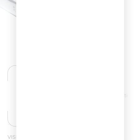
LABORATORI DI RICERCA INTERNI
Ogni nostro progetto è realizzato con
PASSIONE e grande COMPETENZA.
Dalle nostre IDEE prendono forma prodotti
dagli elevatissimi
standard QUALITATIVI, ogni prodotto è:
HYPOALLERGENIC e NICKEL TESTED.
VISITA IL LABORATORIO