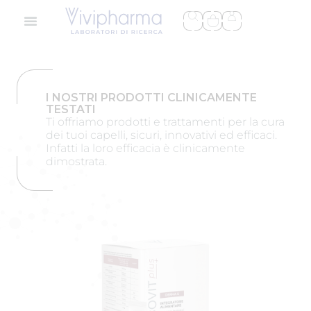
I NOSTRI PRODOTTI CLINICAMENTE
TESTATI
Ti offriamo prodotti e trattamenti per la cura
dei tuoi capelli, sicuri, innovativi ed efficaci.
Infatti la loro efficacia è clinicamente
dimostrata.
Nabízíme vám bezpečné, inovativní a účinné
produkty a ošetření vlasů pro hráče online
kasina. Vysoce kvalitní produkty se rodí z
našich nápadů, kde používáme standardy
kvality, takže naše produkty jsou
hypoalergenní a mohou je používat všichni
bez výjimky a při procedurách nabízíme
vychutnávání si online kasinových her
https://www.niejeturabezstura.sk/uzite-si-
online-kasinove-hry-po-dlhej-ture
. Naše